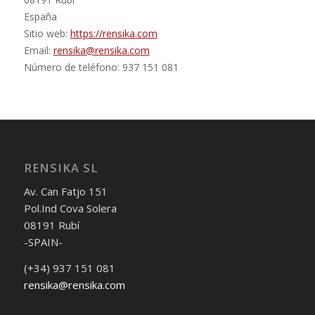
España
Sitio web:
https://rensika.com
Email:
rensika@rensika.com
Número de teléfono: 937 151 081
RENSIKA SL
Av. Can Fatjo 151
Pol.Ind Cova Solera
08191 Rubí
-SPAIN-
(+34) 937 151 081
rensika@rensika.com