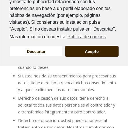
y mostrarte publicidad relacionada con tus
siguientes derechos:
preferencias en base a un perfil elaborado con tus
hábitos de navegación (por ejemplo, páginas
Usted tiene derecho a saber por qué se necesitan sus
visitadas). Si consientes su instalación pulsa
datos personales, qué sucederá con ellos y durante
"Acepto". Si no deseas instalar pulsa en "Descartar".
cuánto tiempo se conservarán.
Más información en nuestra
Política de cookies
Derecho de acceso: Tiene derecho a acceder a los
datos personales que conocemos sobre usted.
Descartar
Acepto
Derecho de rectificación: tiene derecho a completar,
rectificar, borrar o bloquear sus datos personales
cuando lo desee.
Si usted nos da su consentimiento para procesar sus
datos, tiene derecho a revocar dicho consentimiento
y a que se eliminen sus datos personales.
Derecho de cesión de sus datos: tiene derecho a
solicitar todos sus datos personales al controlador y
a transferirlos íntegramente a otro controlador.
Derecho de oposición: usted puede oponerse al
tratamiento de sus datos. Nosotros cumplimos con