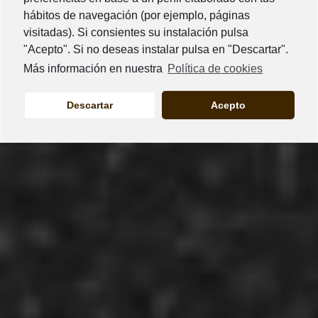
hábitos de navegación (por ejemplo, páginas
LANZAMIENT
visitadas). Si consientes su instalación pulsa
"Acepto". Si no deseas instalar pulsa en "Descartar".
YGRIEGA
Más información en nuestra
Política de cookies
SELECCION
Descartar
Acepto
Añadimos toppings
para crear texturas únicas.
Vendrán mas, estate atento!