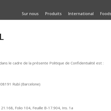
Sur nous
Produits
International
Foods
L
ns le cadre de la présente Politique de Confidentialité est :
– 08191 Rubí (Barcelone)
1.168, Folio 104, Feuille B-17.904, Ins. 1a