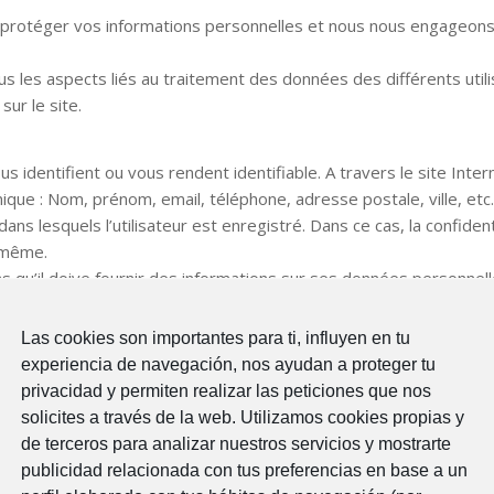
protéger vos informations personnelles et nous nous engageons 
ous les aspects liés au traitement des données des différents uti
sur le site.
 identifient ou vous rendent identifiable. A travers le site Inter
ique : Nom, prénom, email, téléphone, adresse postale, ville, etc
ans lesquels l’utilisateur est enregistré. Dans ce cas, la confiden
i-même.
e pas qu’il doive fournir des informations sur ses données personne
t des principes et droits contenus dans le RGPD 2016/679 du 2
Las cookies son importantes para ti, influyen en tu
experiencia de navegación, nos ayudan a proteger tu
t aux fins suivantes :
privacidad y permiten realizar las peticiones que nos
lisateur via le formulaire de contact situé sur le site Internet.
solicites a través de la web. Utilizamos cookies propias y
e l’utilisateur pour pouvoir traiter et gérer votre demande, une
de terceros para analizar nuestros servicios y mostrarte
 temps nécessaire pour répondre à votre demande et pendant le t
publicidad relacionada con tus preferencias en base a un