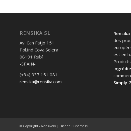
RENSIKA SL
Rensika
des prod
Av. Can Fatjo 151
europée
Pol.Ind Cova Solera
est en h
08191 Rubí
Produits
-SPAIN-
ingrédie
(+34) 937 151 081
commerci
rensika@rensika.com
Simply G
© Copyright - Rensika® | Diseño
Dunamass