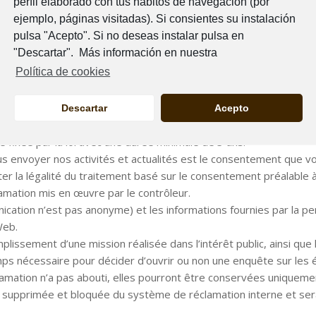
perfil elaborado con tus hábitos de navegación (por
e consentement donné par l’utilisateur en cochant la case d’accep
ejemplo, páginas visitadas). Si consientes su instalación
quer son consentement à tout moment sans affecter la légalité du
pulsa "Acepto". Si no deseas instalar pulsa en
"Descartar". Más información en nuestra
Nous conserverons ces données aussi longtemps que l’utilisateu
Política de cookies
 la loi avec une durée minimale de 3 ans.
 lors de la navigation sur le site Web est le consentement donné pa
ns affecter la légalité du traitement basé sur le consentement p
Descartar
Acepto
tions sur nos activités et produits. Nous conserverons ces donn
 fixée par la loi avec une durée minimale de 3 ans.
 envoyer nos activités et actualités est le consentement que vous
 la légalité du traitement basé sur le consentement préalable à 
amation mis en œuvre par le contrôleur.
ication n’est pas anonyme) et les informations fournies par la p
Web.
mplissement d’une mission réalisée dans l’intérêt public, ainsi que
 nécessaire pour décider d’ouvrir ou non une enquête sur les é
clamation n’a pas abouti, elles pourront être conservées uniquem
era supprimée et bloquée du système de réclamation interne et se