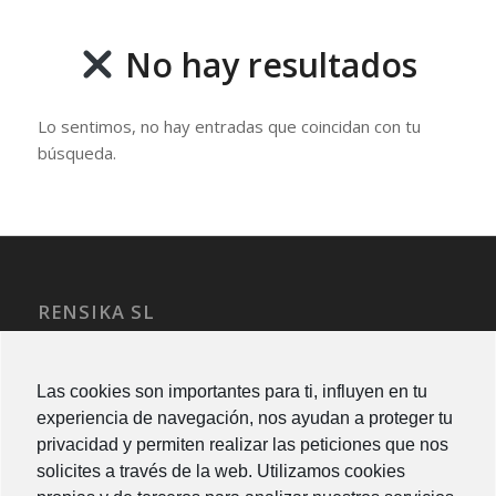
No hay resultados
Lo sentimos, no hay entradas que coincidan con tu
búsqueda.
RENSIKA SL
Av. Can Fatjo 151
Pol.Ind Cova Solera
Las cookies son importantes para ti, influyen en tu
08191 Rubí
experiencia de navegación, nos ayudan a proteger tu
-SPAIN-
privacidad y permiten realizar las peticiones que nos
(+34) 937 151 081
solicites a través de la web. Utilizamos cookies