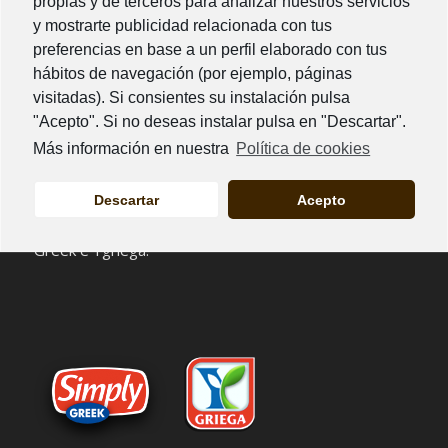
rensika@rensika.com
propias y de terceros para analizar nuestros servicios
y mostrarte publicidad relacionada con tus
preferencias en base a un perfil elaborado con tus
hábitos de navegación (por ejemplo, páginas
visitadas). Si consientes su instalación pulsa
"Acepto". Si no deseas instalar pulsa en "Descartar".
En Rensika comercializamos
productos líderes en el
Más información en nuestra
Política de cookies
mercado europeo
con tendencia al alza en su
consumo.
Descartar
Acepto
Productos realizados con
ingredientes de primera
calidad
que se comercializan bajo las marcas Simply
Greek e Ygriega.